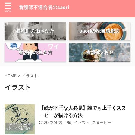
看護師不適合者のsaori
看護師の働きかた
saoriの読書感想文
看護師の生き方
看護師×お金
HOME
>
イラスト
イラスト
【絵が下手な人必見】誰でも上手くスヌ
ーピーが描ける方法
2022/4/25
イラスト
,
スヌーピー