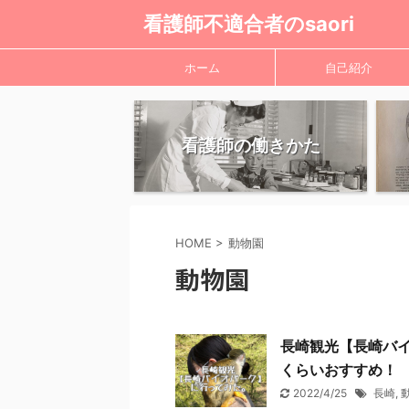
看護師不適合者のsaori
ホーム
自己紹介
看護師の働きかた
HOME
>
動物園
動物園
長崎観光【長崎バ
くらいおすすめ！
2022/4/25
長崎
,