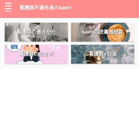
看護師不適合者のsaori
看護師の働きかた
saoriの読書感想文
看護師の生き方
看護師×お金