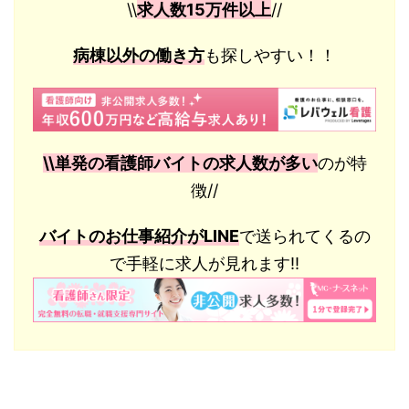
\\
求人数15万件以上
//
病棟以外の働き方
も探しやすい！！
\\単発の看護師バイトの求人数が多い
のが特
徴//
バイトのお仕事紹介がLINE
で送られてくるの
で手軽に求人が見れます!!