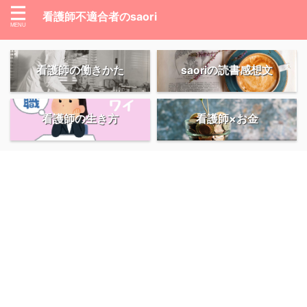
看護師不適合者のsaori
看護師の働きかた
saoriの読書感想文
看護師の生き方
看護師×お金