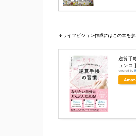
↓ライフビジョン作成にはこの本を参
逆算手
ュンコ 
created by
R
Amaz