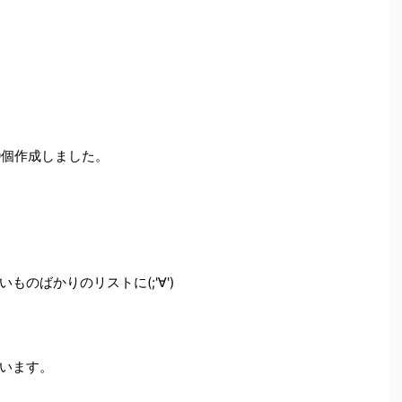
0個作成しました。
のばかりのリストに(;'∀')
います。