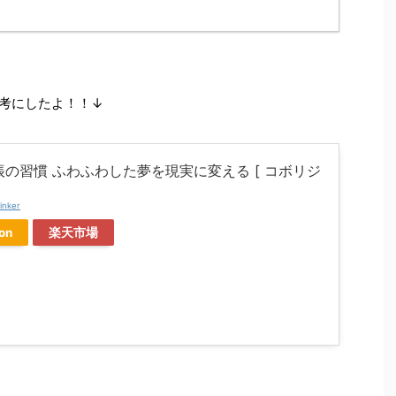
考にしたよ！！↓
帳の習慣 ふわふわした夢を現実に変える [ コボリジ
]
inker
on
楽天市場